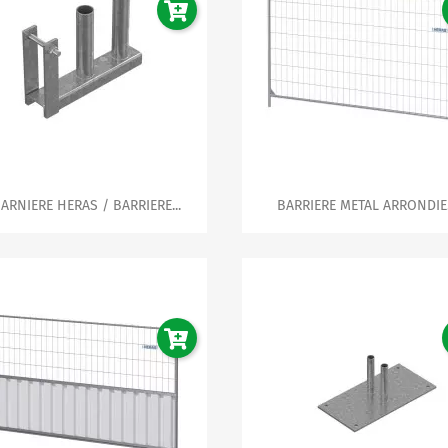


Aperçu rapide
Aperçu rapide
ARNIERE HERAS / BARRIERE...
BARRIERE METAL ARRONDIE.