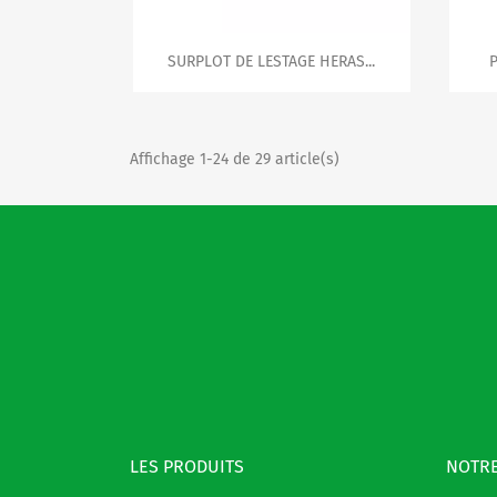

Aperçu rapide
SURPLOT DE LESTAGE HERAS...
P
Affichage 1-24 de 29 article(s)
LES PRODUITS
NOTRE