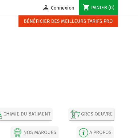
shopping_cart

PANIER
(0)
Connexion
BÉNÉFICIER DES MEILLEURS TARIFS PRO
CHIMIE DU BATIMENT
GROS OEUVRE
NOS MARQUES
A PROPOS