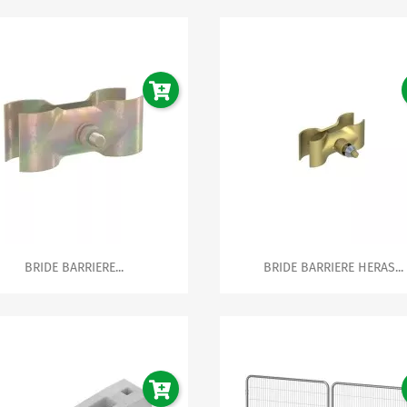


Aperçu rapide
Aperçu rapide
BRIDE BARRIERE...
BRIDE BARRIERE HERAS...