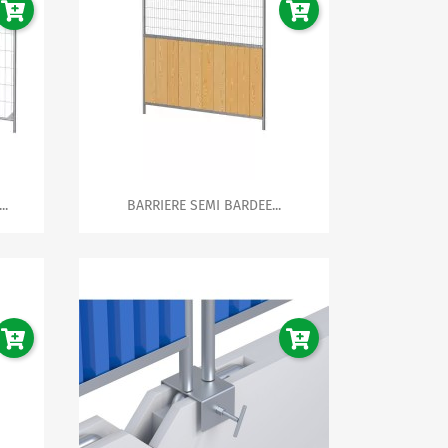

Aperçu rapide
..
BARRIERE SEMI BARDEE...