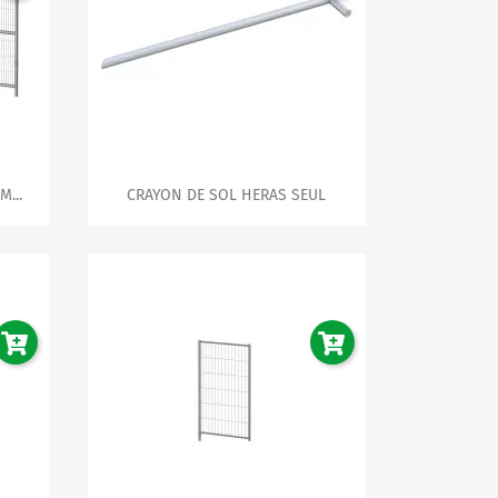

Aperçu rapide
...
CRAYON DE SOL HERAS SEUL