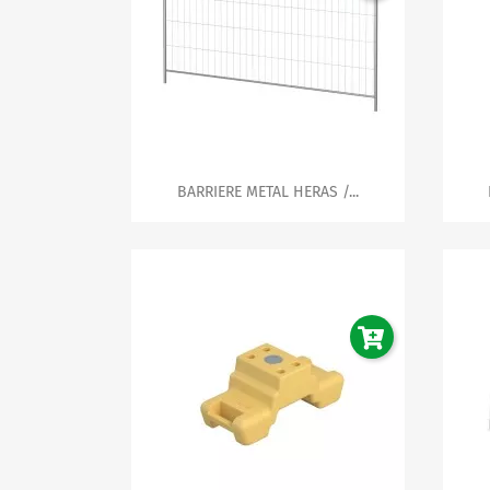

Aperçu rapide
BARRIERE METAL HERAS /...