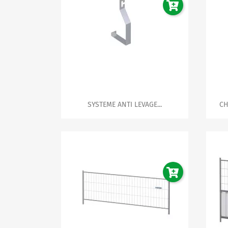

Aperçu rapide
SYSTEME ANTI LEVAGE...
CH