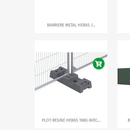

Aperçu rapide
BARRIERE METAL HERAS /...

Aperçu rapide
PLOT RESINE HERAS 16KG AVEC...
B