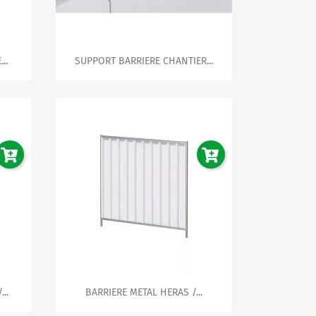

Aperçu rapide
..
SUPPORT BARRIERE CHANTIER...

Aperçu rapide
..
BARRIERE METAL HERAS /...