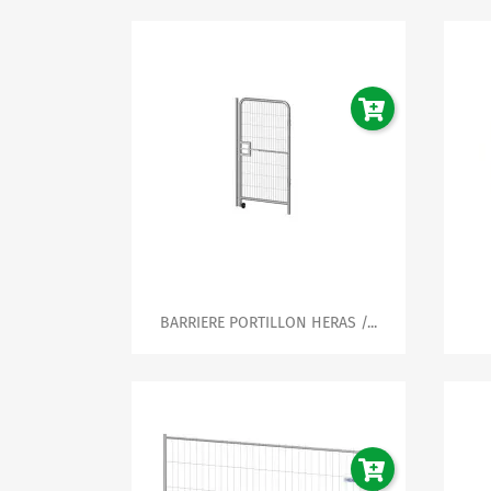

Aperçu rapide
BARRIERE PORTILLON HERAS /...