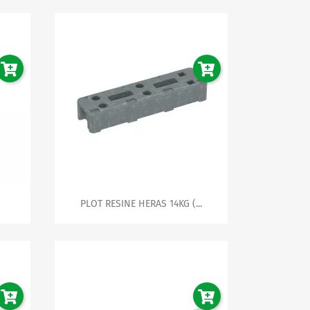

Aperçu rapide
PLOT RESINE HERAS 14KG (...