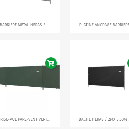


Aperçu rapide
Aperçu rapide
BARRIERE METAL HERAS /...
PLATINE ANCRAGE BARRIERE.


Aperçu rapide
Aperçu rapide
RISE-VUE PARE-VENT VERT...
BACHE HERAS / 2MX 3.50M /.