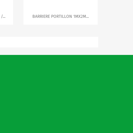

Aperçu rapide
...
BARRIERE PORTILLON 1MX2M...