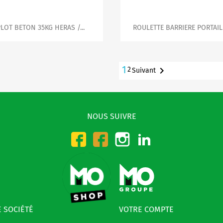


Aperçu rapide
Aperçu rapide
LOT BETON 35KG HERAS /...
ROULETTE BARRIERE PORTAIL /
1

2
Suivant
NOUS SUIVRE
Instagram
LinkedIn
Facebook-CMO
Facebook-DMO
 SOCIÉTÉ
VOTRE COMPTE