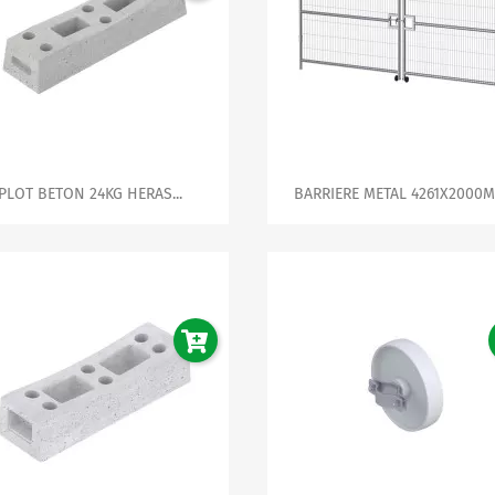


Aperçu rapide
Aperçu rapide
PLOT BETON 24KG HERAS...
BARRIERE METAL 4261X2000MM