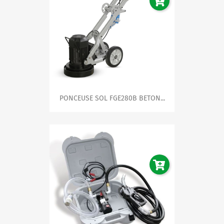
Engagement pour la Satisfaction Client
Derrière chaque vente, nous nous engageons à offrir un
service client irréprochable. Votre satisfaction est au
centre de nos priorités, et nous sommes fiers de
construire une relation de confiance avec chacun de nos
clients. Notre équipe de support est toujours prête à
répondre à toutes vos questions et préoccupations
après votre achat.
Rejoignez la communauté des utilisateurs satisfaits par
PONCEUSE SOL FGE280B BETON...
notre gamme POMPAGE et donnez un nouveau souffle à
vos installations.
Faites confiance à notre expertise et à
la qualité de nos produits pour une expérience de
pompage sans précédent.
À votre service, l’équipe POMPAGE - expertise, qualité et
performance à portée de clic.