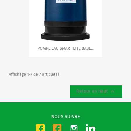
POMPE EAU SMART LITE BASE...
Affichage 1-7 de 7 article(s)

Retour en haut
NOUS SUIVRE
Instagram
LinkedIn
Facebook-CMO
Facebook-DMO