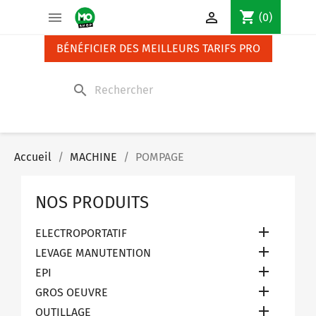
Panneau de gestion des cookies
shopping_cart


(0)
BÉNÉFICIER DES MEILLEURS TARIFS PRO
search
Accueil
MACHINE
POMPAGE
NOS PRODUITS

ELECTROPORTATIF

LEVAGE MANUTENTION

EPI

GROS OEUVRE

OUTILLAGE