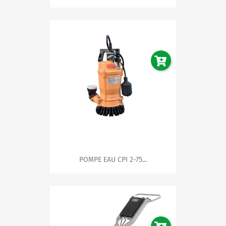
d'énergie. Faites le choix d'un investissement durable et
responsable.
Innovation et Technologie de POMPAGE
La technologie au coeur de notre gamme POMPAGE offre
des caractéristiques avancées telles que le contrôle
intelligent et des systèmes de gestion automatisés. Ces
fonctionnalités vous permettent de maximiser la
productivité, la surveillance et la facilité d’utilisation de
vos installations.
Assistance et Conseils d'Experts
Nos spécialistes sont là pour vous guider dans le choix
de votre pompe idéale. Nous mettons à votre disposition
notre expertise pour que vous trouviez la solution
POMPAGE répondant parfaitement à vos critères de
débit, pression, et type de fluide à transférer.
POMPE EAU CPI 2-75...
Un Achat Facile et Sécurisé
Parcourez notre sélection, comparez les différents
modèles et commandez en toute simplicité depuis notre
plateforme en ligne. Nous assurons un processus
d'achat
sécurisé
et
transparent
, avec une livraison rapide
pour que vous puissiez profiter de votre nouvelle pompe
sans attendre.