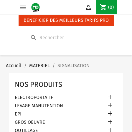
Panneau de gestion des cookies
shopping_cart


(0)
BÉNÉFICIER DES MEILLEURS TARIFS PRO
search
Accueil
MATERIEL
SIGNALISATION
NOS PRODUITS

ELECTROPORTATIF

LEVAGE MANUTENTION

EPI

GROS OEUVRE

OUTILLAGE