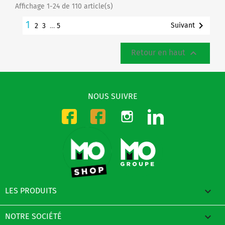
Affichage 1-24 de 110 article(s)
1

Suivant
2
3
…
5

Retour en haut
NOUS SUIVRE
Instagram
LinkedIn
Facebook-CMO
Facebook-DMO

LES PRODUITS

NOTRE SOCIÉTÉ