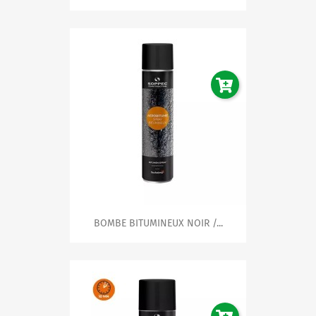
potentiels et les zones de travail.
Accessoires et Fixations pour Signalisation
Trouvez tout le nécessaire pour l'installation et
l'entretien de vos panneaux signalétiques. Des supports
muraux aux poteaux, en passant par les adhésifs de
fixation, notre gamme d'accessoires garantit une mise en
place optimale et durable de votre signalisation.
En choisissant nos produits de
signalisation
, vous
bénéficiez non seulement d'une grande qualité et d'une
visibilité maximale, mais aussi d'une personnalisation
poussée pour s'intégrer parfaitement à votre
environnement. Nos experts sont à votre disposition
pour vous conseiller dans votre choix et vous garantir la
solution la plus adaptée à votre situation.
Rendez vos locaux plus sûrs et conformes dès
aujourd'hui avec notre sélection de produits de
BOMBE BITUMINEUX NOIR /...
signalisation. Parcourez notre offre, faites votre choix et
commandez facilement en ligne pour une livraison
rapide en France. Ne prenez aucun risque et misez sur
une signalisation efficace et professionnelle avec notre
gamme inégalée.
La sécurité est notre priorité, et elle commence par une