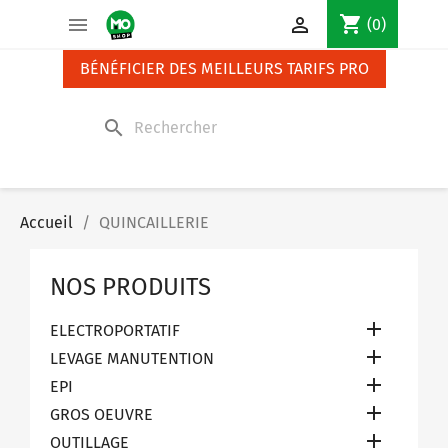
Panneau de gestion des cookies
shopping_cart


(0)
BÉNÉFICIER DES MEILLEURS TARIFS PRO
search
Accueil
QUINCAILLERIE
NOS PRODUITS

ELECTROPORTATIF

LEVAGE MANUTENTION

EPI

GROS OEUVRE

OUTILLAGE