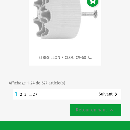
ETRESILLON + CLOU C9-60 /...
Affichage 1-24 de 627 article(s)
1

Suivant
2
3
…
27

Retour en haut