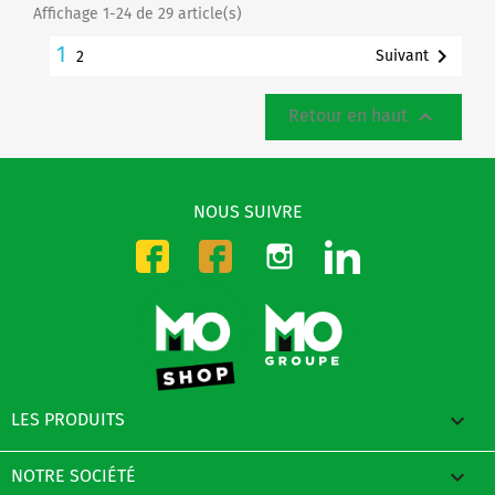
Affichage 1-24 de 29 article(s)
1

Suivant
2

Retour en haut
NOUS SUIVRE
Instagram
LinkedIn
Facebook-CMO
Facebook-DMO

LES PRODUITS

NOTRE SOCIÉTÉ