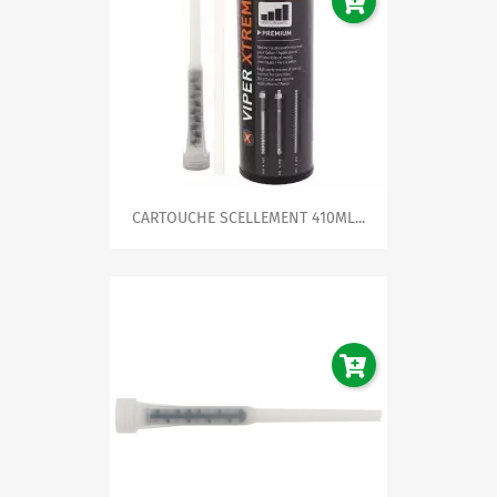
importantes, ces fixations assurent une tenue solide et
de longue durée, que ce soit dans le béton, la
maçonnerie ou d'autres surfaces solides.
N'attendez plus pour sécuriser vos applications les plus
exigeantes. Explorez notre catégorie de produits de
scellement, et faites l'expérience d'une qualité et d'une
performance hors pair.
Achetez dès maintenant
et
bénéficiez d'une livraison rapide ainsi que d'un service
client exceptionnel prêt à vous accompagner dans tous
vos projets. Faites confiance à notre expertise pour
CARTOUCHE SCELLEMENT 410ML...
garantir la réussite de chacune de vos entreprises!
Votre satisfaction est notre priorité. Parce que construire
c'est avant tout créer un avenir solide.