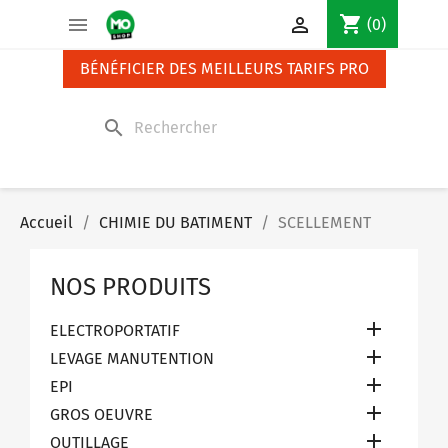
Panneau de gestion des cookies
shopping_cart


(0)
BÉNÉFICIER DES MEILLEURS TARIFS PRO
search
Accueil
CHIMIE DU BATIMENT
SCELLEMENT
NOS PRODUITS

ELECTROPORTATIF

LEVAGE MANUTENTION

EPI

GROS OEUVRE

OUTILLAGE