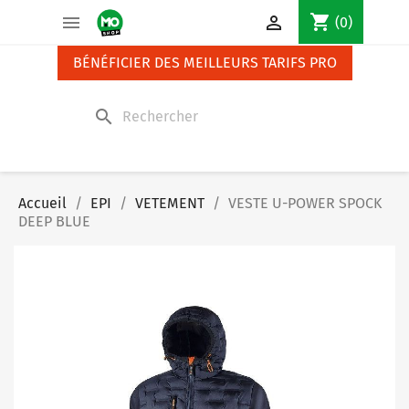
Panneau de gestion des cookies
shopping_cart


(0)
BÉNÉFICIER DES MEILLEURS TARIFS PRO
search
Accueil
EPI
VETEMENT
VESTE U-POWER SPOCK
DEEP BLUE