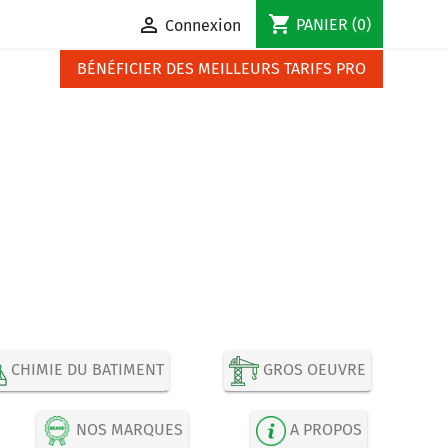
shopping_cart

PANIER
(0)
Connexion
BÉNÉFICIER DES MEILLEURS TARIFS PRO
CHIMIE DU BATIMENT
GROS OEUVRE
NOS MARQUES
A PROPOS