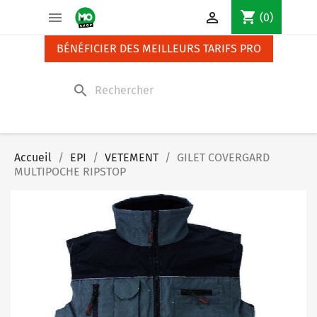
Panneau de gestion des cookies
shopping_cart


(0)
BÉNÉFICIER DES MEILLEURS TARIFS PRO
search
Accueil
EPI
VETEMENT
GILET COVERGARD
MULTIPOCHE RIPSTOP