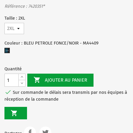
Référence : 7420351*
Taille : 2XL
Couleur : BLEU PETROLE FONCE/NOIR - MA4409
BLEU
PETROLE
FONCE/NOIR
Quantité
-
MA4409

AJOUTER AU PANIER

Sur commande le délais sera transmis par nos équipes à
réception de la commande
