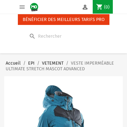
Panneau de gestion des cookies
shopping_cart


(0)
BÉNÉFICIER DES MEILLEURS TARIFS PRO
search
Accueil
EPI
VETEMENT
VESTE IMPERMÉABLE
ULTIMATE STRETCH MASCOT ADVANCED