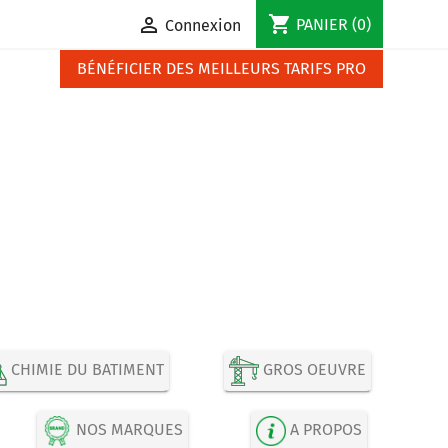
shopping_cart

PANIER
(0)
Connexion
BÉNÉFICIER DES MEILLEURS TARIFS PRO
CHIMIE DU BATIMENT
GROS OEUVRE
NOS MARQUES
A PROPOS