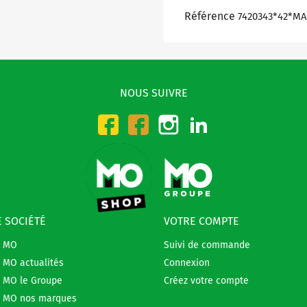
Référence
7420343*42*M
NOUS SUIVRE
Instagram
LinkedIn
Facebook-CMO
Facebook-DMO
 SOCIÉTÉ
VOTRE COMPTE
e MO
Suivi de commande
 MO actualités
Connexion
 MO le Groupe
Créez votre compte
 MO nos marques