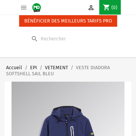
Panneau de gestion des cookies
shopping_cart


(0)
BÉNÉFICIER DES MEILLEURS TARIFS PRO
search
Accueil
EPI
VETEMENT
VESTE DIADORA
SOFTSHELL SAIL BLEU