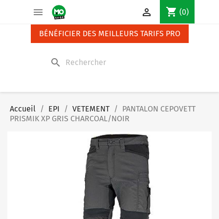
Panneau de gestion des cookies
shopping_cart


(0)
BÉNÉFICIER DES MEILLEURS TARIFS PRO
search
Accueil
EPI
VETEMENT
PANTALON CEPOVETT
PRISMIK XP GRIS CHARCOAL/NOIR