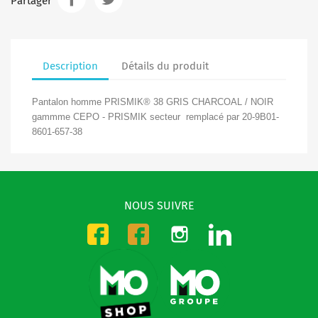
Partager
Description
Détails du produit
Pantalon homme PRISMIK® 38 GRIS CHARCOAL / NOIR
gammme CEPO - PRISMIK secteur remplacé par 20-9B01-
8601-657-38
NOUS SUIVRE
Instagram
LinkedIn
Facebook-CMO
Facebook-DMO