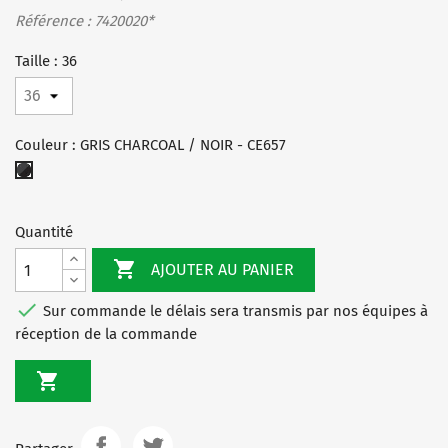
Référence : 7420020*
Taille : 36
Couleur : GRIS CHARCOAL / NOIR - CE657
GRIS
CHARCOAL
/
Quantité
NOIR
-

AJOUTER AU PANIER
CE657

Sur commande le délais sera transmis par nos équipes à
réception de la commande
