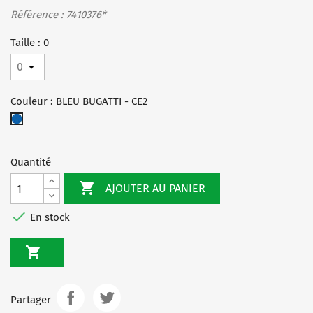
Référence : 7410376*
Taille : 0
Couleur : BLEU BUGATTI - CE2
BLEU
BUGATTI
-
Quantité
CE2

AJOUTER AU PANIER

En stock

Partager