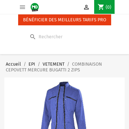
Panneau de gestion des cookies
shopping_cart


(0)
BÉNÉFICIER DES MEILLEURS TARIFS PRO
search
Accueil
EPI
VETEMENT
COMBINAISON
CEPOVETT MERCURE BUGATTI 2 ZIPS