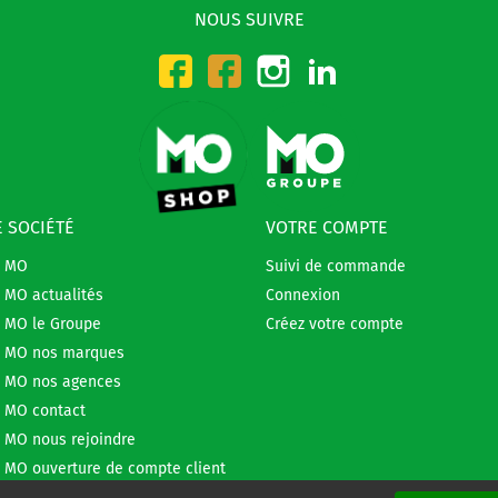
NOUS SUIVRE
Instagram
LinkedIn
Facebook-CMO
Facebook-DMO
 SOCIÉTÉ
VOTRE COMPTE
e MO
Suivi de commande
 MO actualités
Connexion
 MO le Groupe
Créez votre compte
 MO nos marques
 MO nos agences
 MO contact
 MO nous rejoindre
 MO ouverture de compte client