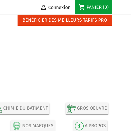
shopping_cart

PANIER
(0)
Connexion
BÉNÉFICIER DES MEILLEURS TARIFS PRO
CHIMIE DU BATIMENT
GROS OEUVRE
NOS MARQUES
A PROPOS