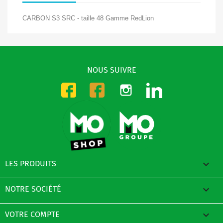
CARBON S3 SRC - taille 48 Gamme RedLion
NOUS SUIVRE
Instagram
LinkedIn
Facebook-CMO
Facebook-DMO

LES PRODUITS

NOTRE SOCIÉTÉ

VOTRE COMPTE