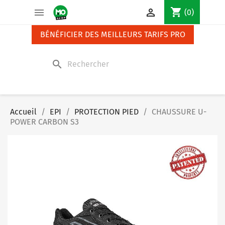
Panneau de gestion des cookies
shopping_cart


(0)
BÉNÉFICIER DES MEILLEURS TARIFS PRO
search
Accueil
EPI
PROTECTION PIED
CHAUSSURE U-
POWER CARBON S3