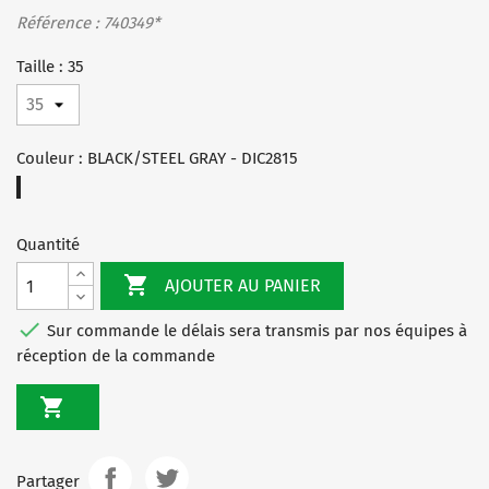
Référence : 740349*
Taille : 35
Couleur : BLACK/STEEL GRAY - DIC2815
BLACK/STEEL
GRAY
-
Quantité
DIC2815

AJOUTER AU PANIER

Sur commande le délais sera transmis par nos équipes à
réception de la commande

Partager