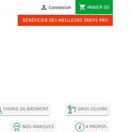
shopping_cart

PANIER
(0)
Connexion
BÉNÉFICIER DES MEILLEURS TARIFS PRO
CHIMIE DU BATIMENT
GROS OEUVRE
NOS MARQUES
A PROPOS