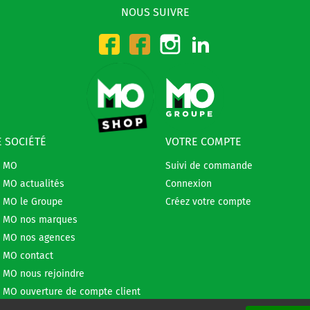
NOUS SUIVRE
Instagram
LinkedIn
Facebook-CMO
Facebook-DMO
 SOCIÉTÉ
VOTRE COMPTE
e MO
Suivi de commande
 MO actualités
Connexion
 MO le Groupe
Créez votre compte
 MO nos marques
 MO nos agences
 MO contact
 MO nous rejoindre
 MO ouverture de compte client