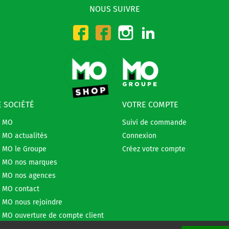
NOUS SUIVRE
Instagram
LinkedIn
Facebook-CMO
Facebook-DMO
 SOCIÉTÉ
VOTRE COMPTE
e MO
Suivi de commande
 MO actualités
Connexion
 MO le Groupe
Créez votre compte
 MO nos marques
 MO nos agences
 MO contact
 MO nous rejoindre
 MO ouverture de compte client