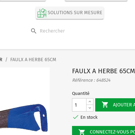
SOLUTIONS SUR MESURE
search
R
FAULX A HERBE 65CM
FAULX A HERBE 65C
Référence : 648524
Quantité

AJOUTER 

En stock

CONNECTEZ-VOUS 