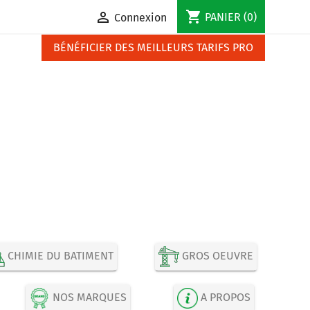
shopping_cart

PANIER
(0)
Connexion
BÉNÉFICIER DES MEILLEURS TARIFS PRO
CHIMIE DU BATIMENT
GROS OEUVRE
NOS MARQUES
A PROPOS