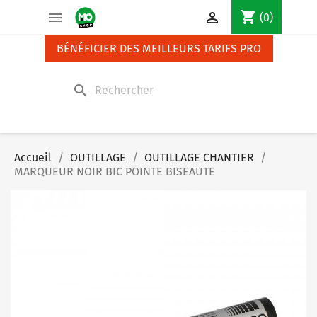
Panneau de gestion des cookies
shopping_cart


(0)
BÉNÉFICIER DES MEILLEURS TARIFS PRO
search
Accueil
OUTILLAGE
OUTILLAGE CHANTIER
MARQUEUR NOIR BIC POINTE BISEAUTE