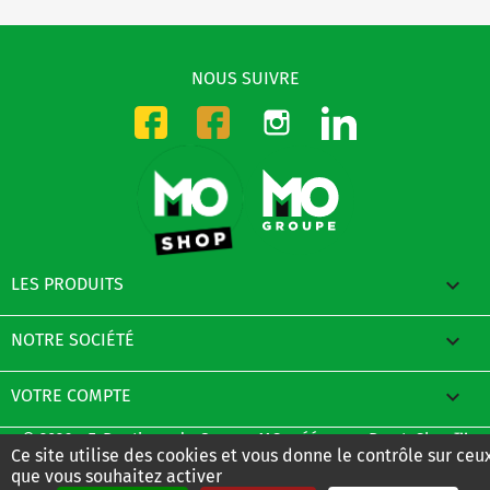
NOUS SUIVRE
Instagram
LinkedIn
Facebook-CMO
Facebook-DMO

LES PRODUITS

NOTRE SOCIÉTÉ

VOTRE COMPTE
© 2026 - E-Boutique du Groupe MO créée avec PrestaShop™
Ce site utilise des cookies et vous donne le contrôle sur ceu
que vous souhaitez activer