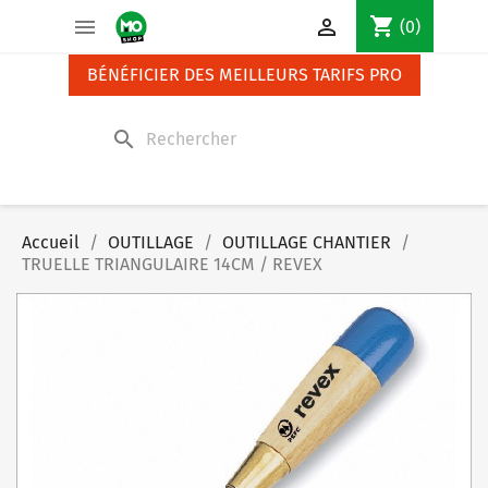
Panneau de gestion des cookies
shopping_cart


(0)
BÉNÉFICIER DES MEILLEURS TARIFS PRO
search
Accueil
OUTILLAGE
OUTILLAGE CHANTIER
TRUELLE TRIANGULAIRE 14CM / REVEX