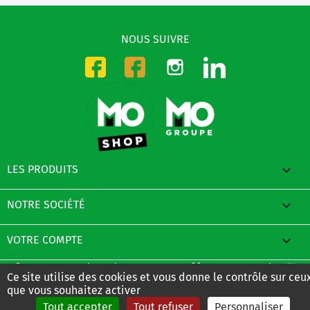
NOUS SUIVRE
Instagram
LinkedIn
Facebook-CMO
Facebook-DMO

LES PRODUITS

NOTRE SOCIÉTÉ

VOTRE COMPTE
© 2026 - E-Boutique du Groupe MO créée avec PrestaShop™
Ce site utilise des cookies et vous donne le contrôle sur ceu
que vous souhaitez activer
Tout accepter
Tout refuser
Personnaliser