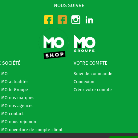
NOUS SUIVRE
Instagram
LinkedIn
Facebook-CMO
Facebook-DMO
 SOCIÉTÉ
VOTRE COMPTE
e MO
Suivi de commande
 MO actualités
Connexion
 MO le Groupe
Créez votre compte
 MO nos marques
 MO nos agences
 MO contact
 MO nous rejoindre
 MO ouverture de compte client