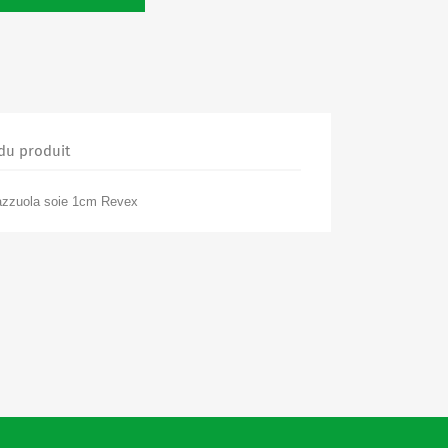
 du produit
cazzuola soie 1cm Revex