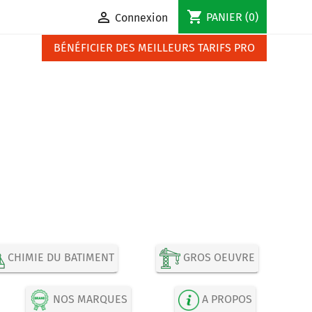
shopping_cart

PANIER
(0)
Connexion
BÉNÉFICIER DES MEILLEURS TARIFS PRO
CHIMIE DU BATIMENT
GROS OEUVRE
NOS MARQUES
A PROPOS