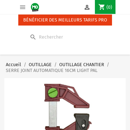
Panneau de gestion des cookies
shopping_cart


(0)
BÉNÉFICIER DES MEILLEURS TARIFS PRO
search
Accueil
OUTILLAGE
OUTILLAGE CHANTIER
SERRE JOINT AUTOMATIQUE 16CM LIGHT PAL