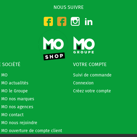
NOUS SUIVRE
Instagram
LinkedIn
Facebook-CMO
Facebook-DMO
 SOCIÉTÉ
VOTRE COMPTE
e MO
Suivi de commande
 MO actualités
Connexion
 MO le Groupe
Créez votre compte
 MO nos marques
 MO nos agences
 MO contact
 MO nous rejoindre
 MO ouverture de compte client