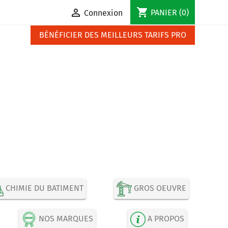
shopping_cart

PANIER
(0)
Connexion
BÉNÉFICIER DES MEILLEURS TARIFS PRO
CHIMIE DU BATIMENT
GROS OEUVRE
NOS MARQUES
A PROPOS