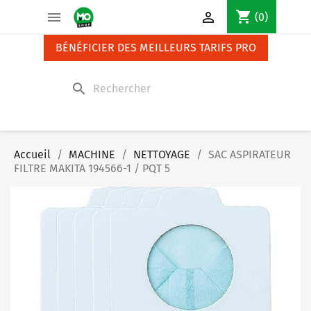
Panneau de gestion des cookies
shopping_cart


(0)
BÉNÉFICIER DES MEILLEURS TARIFS PRO
search
Accueil
MACHINE
NETTOYAGE
SAC ASPIRATEUR
FILTRE MAKITA 194566-1 / PQT 5