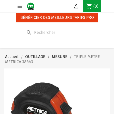
Panneau de gestion des cookies
shopping_cart


(0)
BÉNÉFICIER DES MEILLEURS TARIFS PRO
search
Accueil
OUTILLAGE
MESURE
TRIPLE METRE
METRICA 38643