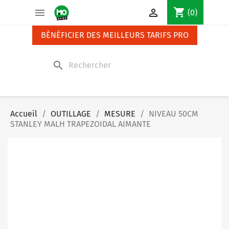
Panneau de gestion des cookies
shopping_cart


(0)
BÉNÉFICIER DES MEILLEURS TARIFS PRO
search
Accueil
OUTILLAGE
MESURE
NIVEAU 50CM
STANLEY MALH TRAPEZOIDAL AIMANTE