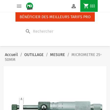
Panneau de gestion des cookies
shopping_cart


(0)
BÉNÉFICIER DES MEILLEURS TARIFS PRO
search
Accueil
OUTILLAGE
MESURE
MICROMETRE 25-
50MM