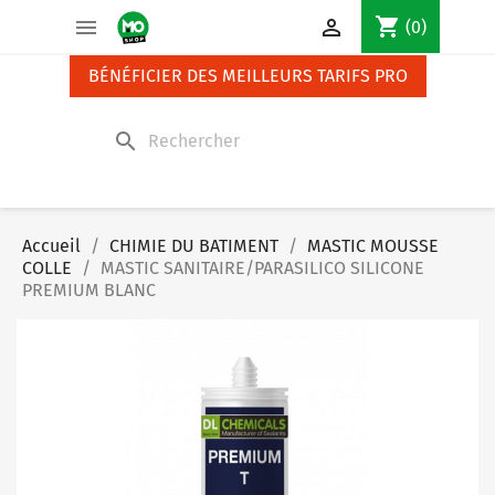
Panneau de gestion des cookies
shopping_cart


(0)
BÉNÉFICIER DES MEILLEURS TARIFS PRO
search
Accueil
CHIMIE DU BATIMENT
MASTIC MOUSSE
COLLE
MASTIC SANITAIRE/PARASILICO SILICONE
PREMIUM BLANC