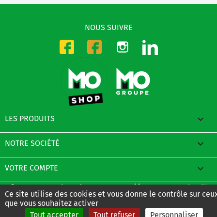
NOUS SUIVRE
Instagram
LinkedIn
Facebook-CMO
Facebook-DMO

LES PRODUITS

NOTRE SOCIÉTÉ

VOTRE COMPTE
© 2026 - E-Boutique du Groupe MO créée avec PrestaShop™
Ce site utilise des cookies et vous donne le contrôle sur ceu
que vous souhaitez activer
Tout accepter
Tout refuser
Personnaliser