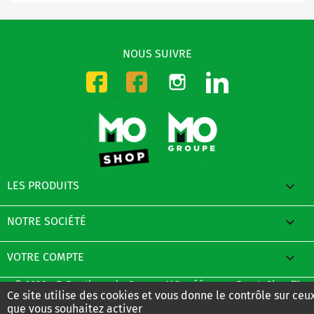
NOUS SUIVRE
Instagram
LinkedIn
Facebook-CMO
Facebook-DMO

LES PRODUITS

NOTRE SOCIÉTÉ

VOTRE COMPTE
© 2026 - E-Boutique du Groupe MO créée avec PrestaShop™
Ce site utilise des cookies et vous donne le contrôle sur ceu
que vous souhaitez activer