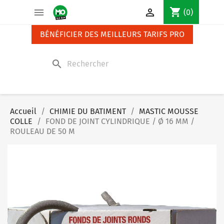
Panneau de gestion des cookies
shopping_cart


(0)
BÉNÉFICIER DES MEILLEURS TARIFS PRO
search
Accueil
CHIMIE DU BATIMENT
MASTIC MOUSSE
COLLE
FOND DE JOINT CYLINDRIQUE / Ø 16 MM /
ROULEAU DE 50 M