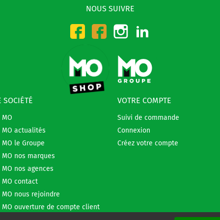
NOUS SUIVRE
Instagram
LinkedIn
Facebook-CMO
Facebook-DMO
 SOCIÉTÉ
VOTRE COMPTE
e MO
Suivi de commande
 MO actualités
Connexion
 MO le Groupe
Créez votre compte
 MO nos marques
 MO nos agences
 MO contact
 MO nous rejoindre
 MO ouverture de compte client