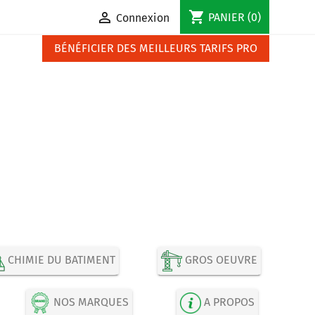
shopping_cart

PANIER
(0)
Connexion
BÉNÉFICIER DES MEILLEURS TARIFS PRO
CHIMIE DU BATIMENT
GROS OEUVRE
NOS MARQUES
A PROPOS