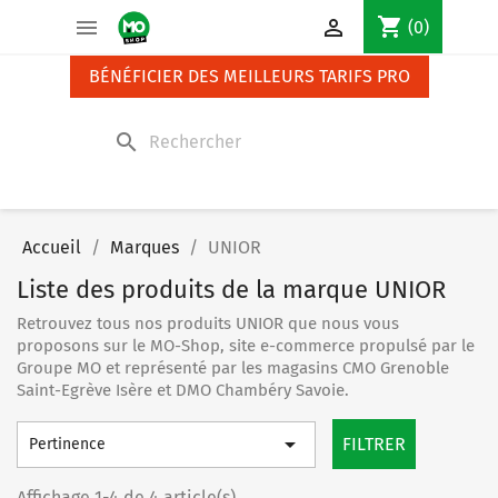
Panneau de gestion des cookies
shopping_cart


(0)
BÉNÉFICIER DES MEILLEURS TARIFS PRO
search
Accueil
Marques
UNIOR
Liste des produits de la marque UNIOR
Retrouvez tous nos produits UNIOR que nous vous
proposons sur le MO-Shop, site e-commerce propulsé par le
Groupe MO et représenté par les magasins CMO Grenoble
Saint-Egrève Isère et DMO Chambéry Savoie.

FILTRER
Pertinence
Affichage 1-4 de 4 article(s)