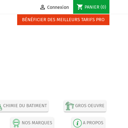
shopping_cart

PANIER
(0)
Connexion
BÉNÉFICIER DES MEILLEURS TARIFS PRO
CHIMIE DU BATIMENT
GROS OEUVRE
NOS MARQUES
A PROPOS