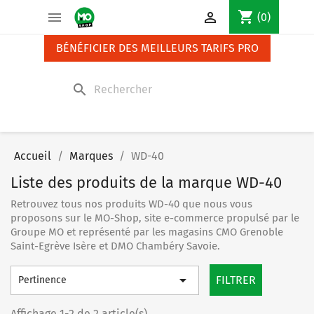
Panneau de gestion des cookies
shopping_cart


(0)
BÉNÉFICIER DES MEILLEURS TARIFS PRO
search
Accueil
Marques
WD-40
Liste des produits de la marque WD-40
Retrouvez tous nos produits WD-40 que nous vous
proposons sur le MO-Shop, site e-commerce propulsé par le
Groupe MO et représenté par les magasins CMO Grenoble
Saint-Egrève Isère et DMO Chambéry Savoie.

FILTRER
Pertinence
Affichage 1-2 de 2 article(s)