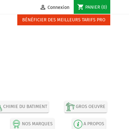
shopping_cart

PANIER
(0)
Connexion
BÉNÉFICIER DES MEILLEURS TARIFS PRO
CHIMIE DU BATIMENT
GROS OEUVRE
NOS MARQUES
A PROPOS