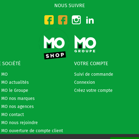
NOUS SUIVRE
Instagram
LinkedIn
Facebook-CMO
Facebook-DMO
 SOCIÉTÉ
VOTRE COMPTE
e MO
Suivi de commande
 MO actualités
Connexion
 MO le Groupe
Créez votre compte
 MO nos marques
 MO nos agences
 MO contact
 MO nous rejoindre
 MO ouverture de compte client