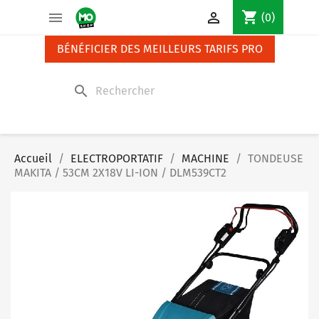
Panneau de gestion des cookies
shopping_cart


(0)
BÉNÉFICIER DES MEILLEURS TARIFS PRO
search
Accueil
ELECTROPORTATIF
MACHINE
TONDEUSE
MAKITA / 53CM 2X18V LI-ION / DLM539CT2