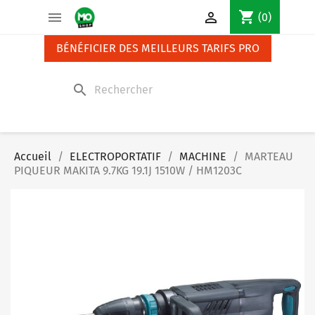
Panneau de gestion des cookies
shopping_cart


(0)
BÉNÉFICIER DES MEILLEURS TARIFS PRO
search
Accueil
ELECTROPORTATIF
MACHINE
MARTEAU
PIQUEUR MAKITA 9.7KG 19.1J 1510W / HM1203C