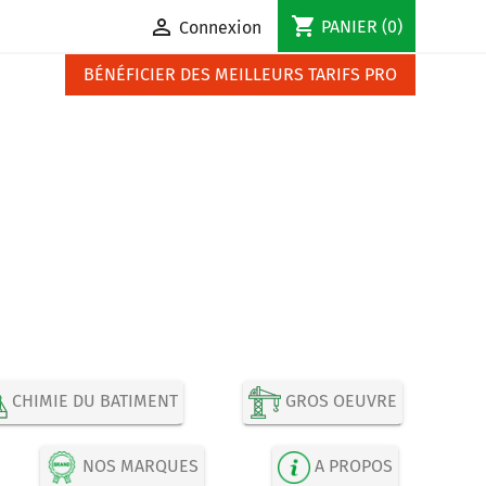
shopping_cart

PANIER
(0)
Connexion
BÉNÉFICIER DES MEILLEURS TARIFS PRO
CHIMIE DU BATIMENT
GROS OEUVRE
NOS MARQUES
A PROPOS