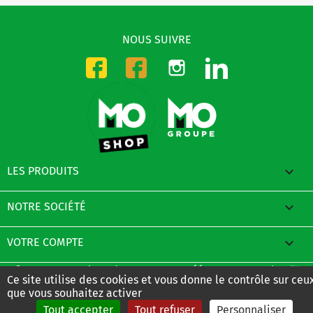
NOUS SUIVRE
Instagram
LinkedIn
Facebook-CMO
Facebook-DMO

LES PRODUITS

NOTRE SOCIÉTÉ

VOTRE COMPTE
© 2026 - E-Boutique du Groupe MO créée avec PrestaShop™
Ce site utilise des cookies et vous donne le contrôle sur ceu
que vous souhaitez activer
Tout accepter
Tout refuser
Personnaliser