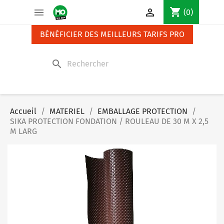
Panneau de gestion des cookies
shopping_cart


(0)
BÉNÉFICIER DES MEILLEURS TARIFS PRO
search
Accueil
MATERIEL
EMBALLAGE PROTECTION
SIKA PROTECTION FONDATION / ROULEAU DE 30 M X 2,5
M LARG