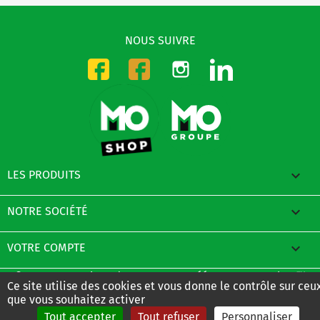
NOUS SUIVRE
Instagram
LinkedIn
Facebook-CMO
Facebook-DMO

LES PRODUITS

NOTRE SOCIÉTÉ

VOTRE COMPTE
© 2026 - E-Boutique du Groupe MO créée avec PrestaShop™
Ce site utilise des cookies et vous donne le contrôle sur ceu
que vous souhaitez activer
Tout accepter
Tout refuser
Personnaliser