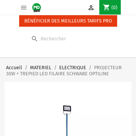
Panneau de gestion des cookies
shopping_cart


(0)
BÉNÉFICIER DES MEILLEURS TARIFS PRO
search
Accueil
MATERIEL
ELECTRIQUE
PROJECTEUR
30W + TREPIED LED FILAIRE SCHWABE OPTILINE