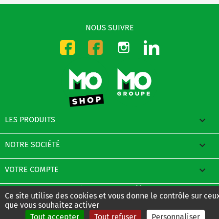
NOUS SUIVRE
Instagram
LinkedIn
Facebook-CMO
Facebook-DMO

LES PRODUITS

NOTRE SOCIÉTÉ

VOTRE COMPTE
© 2026 - E-Boutique du Groupe MO créée avec PrestaShop™
Ce site utilise des cookies et vous donne le contrôle sur ceu
que vous souhaitez activer
Tout accepter
Tout refuser
Personnaliser