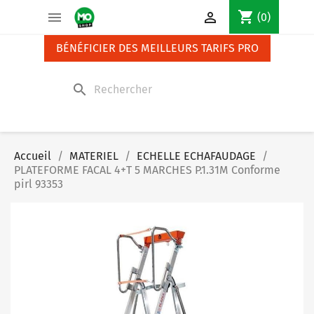
Panneau de gestion des cookies
shopping_cart


(0)
BÉNÉFICIER DES MEILLEURS TARIFS PRO
search
Accueil
MATERIEL
ECHELLE ECHAFAUDAGE
PLATEFORME FACAL 4+T 5 MARCHES P.1.31M Conforme
pirl 93353