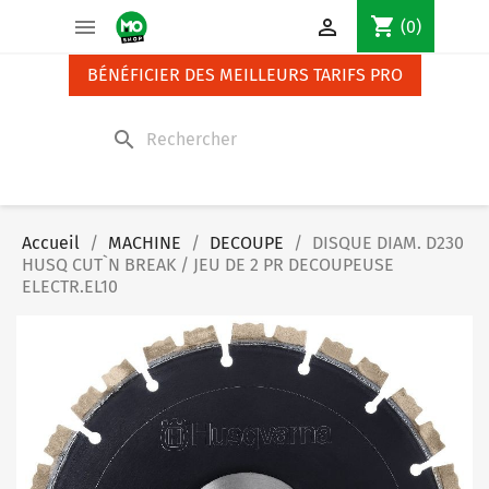
Panneau de gestion des cookies
shopping_cart


(0)
BÉNÉFICIER DES MEILLEURS TARIFS PRO
search
Accueil
MACHINE
DECOUPE
DISQUE DIAM. D230
HUSQ CUT`N BREAK / JEU DE 2 PR DECOUPEUSE
ELECTR.EL10