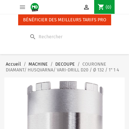
Panneau de gestion des cookies
shopping_cart


(0)
BÉNÉFICIER DES MEILLEURS TARIFS PRO
search
Accueil
MACHINE
DECOUPE
COURONNE
DIAMANT/ HUSQVARNA/ VARI-DRILL D20 / Ø 132 / 1" 1 4