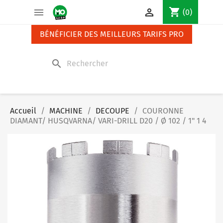
Panneau de gestion des cookies
shopping_cart


(0)
BÉNÉFICIER DES MEILLEURS TARIFS PRO
search
Accueil
MACHINE
DECOUPE
COURONNE
DIAMANT/ HUSQVARNA/ VARI-DRILL D20 / Ø 102 / 1" 1 4