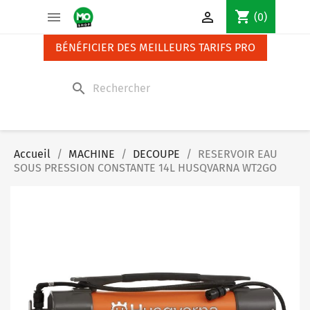
Panneau de gestion des cookies
shopping_cart


(0)
BÉNÉFICIER DES MEILLEURS TARIFS PRO
search
Accueil
MACHINE
DECOUPE
RESERVOIR EAU
SOUS PRESSION CONSTANTE 14L HUSQVARNA WT2GO