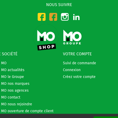
NOUS SUIVRE
Instagram
LinkedIn
Facebook-CMO
Facebook-DMO
 SOCIÉTÉ
VOTRE COMPTE
e MO
Suivi de commande
 MO actualités
Connexion
 MO le Groupe
Créez votre compte
 MO nos marques
 MO nos agences
 MO contact
 MO nous rejoindre
 MO ouverture de compte client