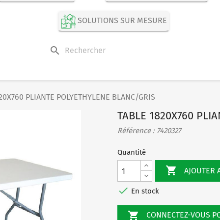
SOLUTIONS SUR MESURE
search
820X760 PLIANTE POLYETHYLENE BLANC/GRIS
TABLE 1820X760 PLI
Référence : 7420327
Quantité

AJOUTER 

En stock

CONNECTEZ-VOUS 