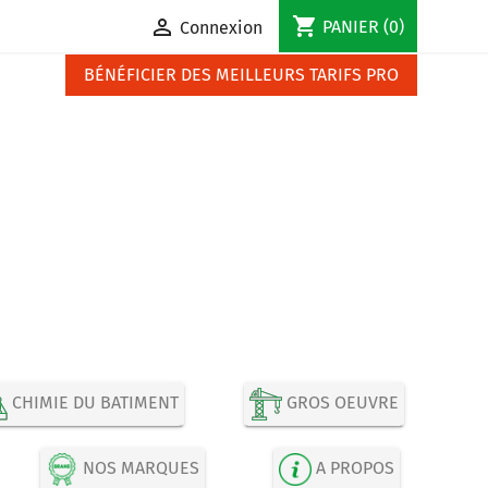
shopping_cart

PANIER
(0)
Connexion
BÉNÉFICIER DES MEILLEURS TARIFS PRO
CHIMIE DU BATIMENT
GROS OEUVRE
NOS MARQUES
A PROPOS