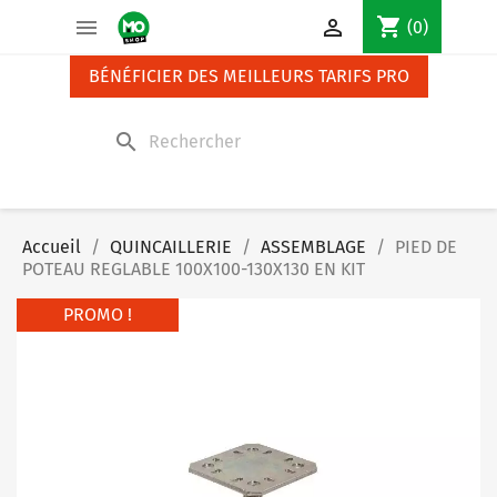
Panneau de gestion des cookies
shopping_cart


(0)
BÉNÉFICIER DES MEILLEURS TARIFS PRO
search
Accueil
QUINCAILLERIE
ASSEMBLAGE
PIED DE
POTEAU REGLABLE 100X100-130X130 EN KIT
PROMO !