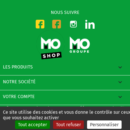
NOUS SUIVRE
Instagram
LinkedIn
Facebook-CMO
Facebook-DMO

LES PRODUITS

NOTRE SOCIÉTÉ

VOTRE COMPTE
© 2026 - E-Boutique du Groupe MO créée avec PrestaShop™
Ce site utilise des cookies et vous donne le contrôle sur ceu
que vous souhaitez activer
Tout accepter
Tout refuser
Personnaliser