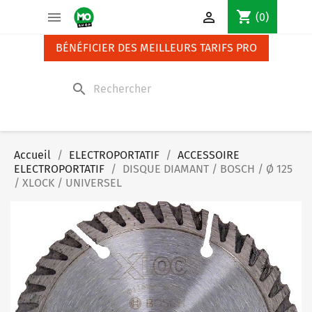
Panneau de gestion des cookies
shopping_cart


(0)
BÉNÉFICIER DES MEILLEURS TARIFS PRO
search
Accueil
ELECTROPORTATIF
ACCESSOIRE
ELECTROPORTATIF
DISQUE DIAMANT / BOSCH / Ø 125
/ XLOCK / UNIVERSEL