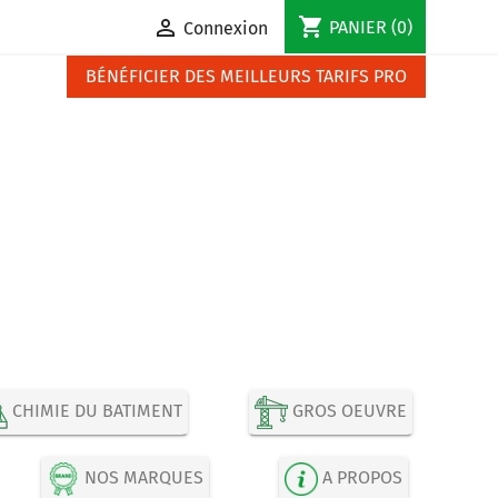
shopping_cart

PANIER
(0)
Connexion
BÉNÉFICIER DES MEILLEURS TARIFS PRO
CHIMIE DU BATIMENT
GROS OEUVRE
NOS MARQUES
A PROPOS