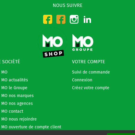
NOUS SUIVRE
Instagram
LinkedIn
Facebook-CMO
Facebook-DMO
 SOCIÉTÉ
VOTRE COMPTE
e MO
Suivi de commande
 MO actualités
Connexion
 MO le Groupe
Créez votre compte
 MO nos marques
 MO nos agences
 MO contact
 MO nous rejoindre
 MO ouverture de compte client