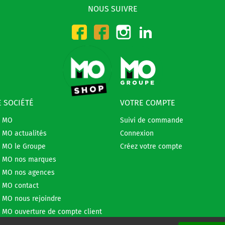
NOUS SUIVRE
Instagram
LinkedIn
Facebook-CMO
Facebook-DMO
 SOCIÉTÉ
VOTRE COMPTE
e MO
Suivi de commande
 MO actualités
Connexion
 MO le Groupe
Créez votre compte
 MO nos marques
 MO nos agences
 MO contact
 MO nous rejoindre
 MO ouverture de compte client