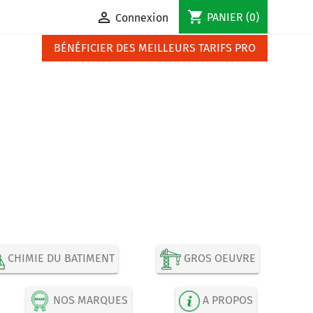
shopping_cart

PANIER
(0)
Connexion
BÉNÉFICIER DES MEILLEURS TARIFS PRO
CHIMIE DU BATIMENT
GROS OEUVRE
NOS MARQUES
A PROPOS