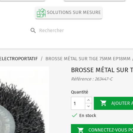
SOLUTIONS SUR MESURE
search
ELECTROPORTATIF
BROSSE MÉTAL SUR TIGE 75MM EP18MM 
BROSSE MÉTAL SUR 
Référence : 263447-C
Quantité

AJOUTER 

En stock

CONNECTEZ-VOUS 